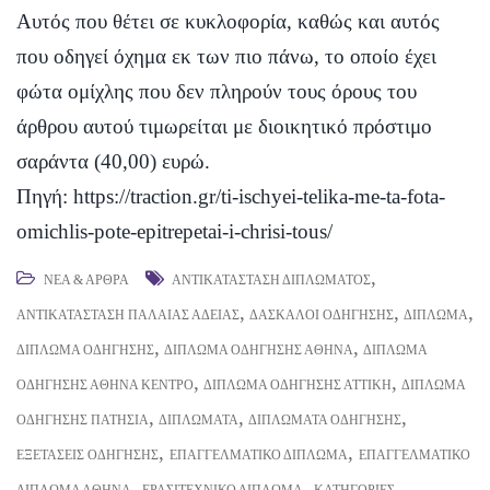
Αυτός που θέτει σε κυκλοφορία, καθώς και αυτός
που οδηγεί όχημα εκ των πιο πάνω, το οποίο έχει
φώτα ομίχλης που δεν πληρούν τους όρους του
άρθρου αυτού τιμωρείται με διοικητικό πρόστιμο
σαράντα (40,00) ευρώ.
Πηγή:
https://traction.gr/ti-ischyei-telika-me-ta-fota-
omichlis-pote-epitrepetai-i-chrisi-tous/
,
ΝΈΑ & ΆΡΘΡΑ
ΑΝΤΙΚΑΤΆΣΤΑΣΗ ΔΙΠΛΏΜΑΤΟΣ
,
,
,
ΑΝΤΙΚΑΤΆΣΤΑΣΗ ΠΑΛΑΙΆΣ ΆΔΕΙΑΣ
ΔΆΣΚΑΛΟΙ ΟΔΉΓΗΣΗΣ
ΔΊΠΛΩΜΑ
,
,
ΔΊΠΛΩΜΑ ΟΔΉΓΗΣΗΣ
ΔΊΠΛΩΜΑ ΟΔΉΓΗΣΗΣ ΑΘΉΝΑ
ΔΊΠΛΩΜΑ
,
,
ΟΔΉΓΗΣΗΣ ΑΘΉΝΑ ΚΈΝΤΡΟ
ΔΊΠΛΩΜΑ ΟΔΉΓΗΣΗΣ ΑΤΤΙΚΉ
ΔΊΠΛΩΜΑ
,
,
,
ΟΔΉΓΗΣΗΣ ΠΑΤΉΣΙΑ
ΔΙΠΛΏΜΑΤΑ
ΔΙΠΛΏΜΑΤΑ ΟΔΉΓΗΣΗΣ
,
,
ΕΞΕΤΆΣΕΙΣ ΟΔΉΓΗΣΗΣ
ΕΠΑΓΓΕΛΜΑΤΙΚΌ ΔΊΠΛΩΜΑ
ΕΠΑΓΓΕΛΜΑΤΙΚΌ
,
,
ΔΊΠΛΩΜΑ ΑΘΉΝΑ
ΕΡΑΣΙΤΕΧΝΙΚΌ ΔΊΠΛΩΜΑ
ΚΑΤΗΓΟΡΊΕΣ