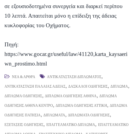
σε εξουσιοδοτημένα συνεργεία και διαρκεί περίπου
10 λεπτά. Απαιτείται μόνο η επίδειξη της άδειας
κυκλοφορίας του Οχήματος.
Πηγή:
https://www.gocar.gr/useful/law/41120,karta_kaysaeri
wn_prostimo.html
,
ΝΈΑ & ΆΡΘΡΑ
ΑΝΤΙΚΑΤΆΣΤΑΣΗ ΔΙΠΛΏΜΑΤΟΣ
,
,
,
ΑΝΤΙΚΑΤΆΣΤΑΣΗ ΠΑΛΑΙΆΣ ΆΔΕΙΑΣ
ΔΆΣΚΑΛΟΙ ΟΔΉΓΗΣΗΣ
ΔΊΠΛΩΜΑ
,
,
ΔΊΠΛΩΜΑ ΟΔΉΓΗΣΗΣ
ΔΊΠΛΩΜΑ ΟΔΉΓΗΣΗΣ ΑΘΉΝΑ
ΔΊΠΛΩΜΑ
,
,
ΟΔΉΓΗΣΗΣ ΑΘΉΝΑ ΚΈΝΤΡΟ
ΔΊΠΛΩΜΑ ΟΔΉΓΗΣΗΣ ΑΤΤΙΚΉ
ΔΊΠΛΩΜΑ
,
,
,
ΟΔΉΓΗΣΗΣ ΠΑΤΉΣΙΑ
ΔΙΠΛΏΜΑΤΑ
ΔΙΠΛΏΜΑΤΑ ΟΔΉΓΗΣΗΣ
,
,
ΕΞΕΤΆΣΕΙΣ ΟΔΉΓΗΣΗΣ
ΕΠΑΓΓΕΛΜΑΤΙΚΌ ΔΊΠΛΩΜΑ
ΕΠΑΓΓΕΛΜΑΤΙΚΌ
,
,