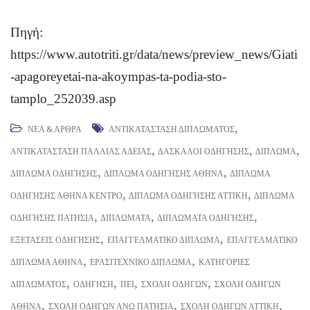
Πηγή:
https://www.autotriti.gr/data/news/preview_news/Giati
-apagoreyetai-na-akoympas-ta-podia-sto-
tamplo_252039.asp
,
ΝΈΑ & ΆΡΘΡΑ
ΑΝΤΙΚΑΤΆΣΤΑΣΗ ΔΙΠΛΏΜΑΤΟΣ
,
,
,
ΑΝΤΙΚΑΤΆΣΤΑΣΗ ΠΑΛΑΙΆΣ ΆΔΕΙΑΣ
ΔΆΣΚΑΛΟΙ ΟΔΉΓΗΣΗΣ
ΔΊΠΛΩΜΑ
,
,
ΔΊΠΛΩΜΑ ΟΔΉΓΗΣΗΣ
ΔΊΠΛΩΜΑ ΟΔΉΓΗΣΗΣ ΑΘΉΝΑ
ΔΊΠΛΩΜΑ
,
,
ΟΔΉΓΗΣΗΣ ΑΘΉΝΑ ΚΈΝΤΡΟ
ΔΊΠΛΩΜΑ ΟΔΉΓΗΣΗΣ ΑΤΤΙΚΉ
ΔΊΠΛΩΜΑ
,
,
,
ΟΔΉΓΗΣΗΣ ΠΑΤΉΣΙΑ
ΔΙΠΛΏΜΑΤΑ
ΔΙΠΛΏΜΑΤΑ ΟΔΉΓΗΣΗΣ
,
,
ΕΞΕΤΆΣΕΙΣ ΟΔΉΓΗΣΗΣ
ΕΠΑΓΓΕΛΜΑΤΙΚΌ ΔΊΠΛΩΜΑ
ΕΠΑΓΓΕΛΜΑΤΙΚΌ
,
,
ΔΊΠΛΩΜΑ ΑΘΉΝΑ
ΕΡΑΣΙΤΕΧΝΙΚΌ ΔΊΠΛΩΜΑ
ΚΑΤΗΓΟΡΊΕΣ
,
,
,
,
ΔΙΠΛΏΜΑΤΟΣ
ΟΔΉΓΗΣΗ
ΠΕΙ
ΣΧΟΛΉ ΟΔΗΓΏΝ
ΣΧΟΛΉ ΟΔΗΓΏΝ
,
,
,
ΑΘΉΝΑ
ΣΧΟΛΉ ΟΔΗΓΏΝ ΆΝΩ ΠΑΤΉΣΙΑ
ΣΧΟΛΉ ΟΔΗΓΏΝ ΑΤΤΙΚΉ