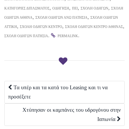
,
,
,
,
ΚΑΤΗΓΟΡΊΕΣ ΔΙΠΛΏΜΑΤΟΣ
ΟΔΉΓΗΣΗ
ΠΕΙ
ΣΧΟΛΉ ΟΔΗΓΏΝ
ΣΧΟΛΉ
,
,
ΟΔΗΓΏΝ ΑΘΉΝΑ
ΣΧΟΛΉ ΟΔΗΓΏΝ ΆΝΩ ΠΑΤΉΣΙΑ
ΣΧΟΛΉ ΟΔΗΓΏΝ
,
,
,
ΑΤΤΙΚΉ
ΣΧΟΛΉ ΟΔΗΓΏΝ ΚΈΝΤΡΟ
ΣΧΟΛΉ ΟΔΗΓΏΝ ΚΈΝΤΡΟ ΑΘΉΝΑΣ
.
.
ΣΧΟΛΉ ΟΔΗΓΏΝ ΠΑΤΉΣΙΑ
PERMALINK
Post
Τα υπέρ και τα κατά του Leasing και τι να
προσέξετε
navigation
Χτύπησαν οι καμπάνες του υδρογόνου στην
Ιαπωνία