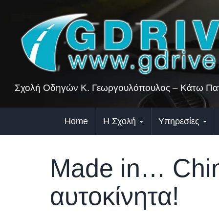
Skip
to
content
Σχολή Οδηγών Κ. Γεωργουλόπουλος – Κάτω Πατ
Home
Η Σχολή
Υπηρεσίες
Made in… China
αυτοκίνητα!