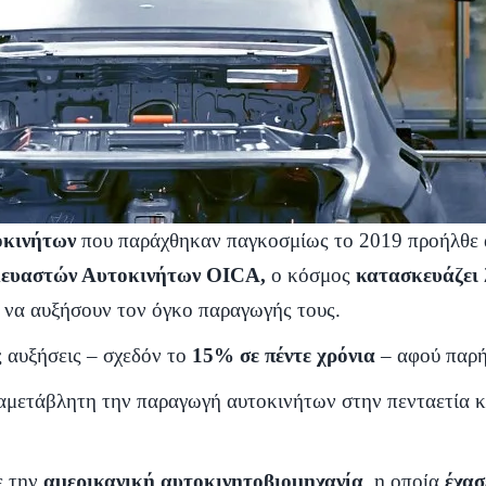
οκινήτων
που παράχθηκαν παγκοσμίως το 2019 προήλθε
ευαστών Αυτοκινήτων OICA,
ο κόσμος
κατασκευάζει
να αυξήσουν τον όγκο παραγωγής τους.
ς αυξήσεις – σχεδόν το
15% σε πέντε χρόνια
– αφού παρή
 αμετάβλητη την παραγωγή αυτοκινήτων στην πενταετία
ε την
αμερικανική αυτοκινητοβιομηχανία
, η οποία
έχασ