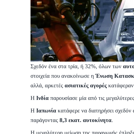
Σχεδόν ένα στα τρία, ή 32%, όλων των
αυτ
στοιχεία που ανακοίνωσε η
Ένωση Κατασκ
αλλά, αρκετές
ασιατικές αγορές
κατάφεραν 
Η
Ινδία
παρουσίασε μία από τις μεγαλύτερε
Η
Ιαπωνία
κατάφερε να διατηρήσει σχεδόν
παράγοντας
8,3 εκατ. αυτοκίνητα
.
Η μεγαλύτερη μείωση της παραγωγής έπληξ