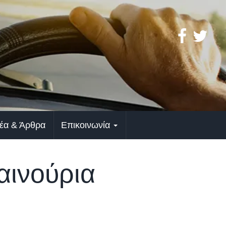
έα & Άρθρα
Επικοινωνία
αινούρια