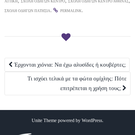
,
,
,
ΑΤΤΙΚΉ
ΣΧΟΛΉ ΟΔΗΓΏΝ ΚΈΝΤΡΟ
ΣΧΟΛΉ ΟΔΗΓΏΝ ΚΈΝΤΡΟ ΑΘΉΝΑΣ
.
.
ΣΧΟΛΉ ΟΔΗΓΏΝ ΠΑΤΉΣΙΑ
PERMALINK
Post
Έρχονται χιόνια: Να έχω αλυσίδες ή κουβέρτες;
navigation
Τι ισχύει τελικά με τα φώτα ομίχλης: Πότε
επιτρέπεται η χρήση τους;
Unite Theme
powered by
WordPress
.