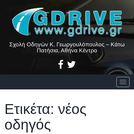
Skip
to
content
Σχολή Οδηγών Κ. Γεωργουλόπουλος – Κάτω
Πατήσια, Αθήνα Κέντρο
Togg
Ετικέτα:
νέος
οδηγός