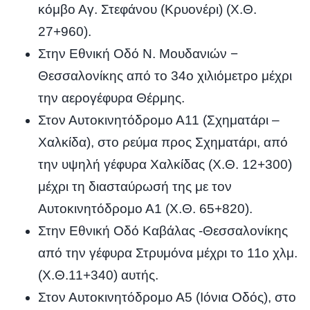
κόμβο Αγ. Στεφάνου (Κρυονέρι) (Χ.Θ.
27+960).
Στην Εθνική Οδό Ν. Μουδανιών −
Θεσσαλονίκης από το 34ο χιλιόμετρο μέχρι
την αερογέφυρα Θέρμης.
Στον Αυτοκινητόδρομο Α11 (Σχηματάρι –
Χαλκίδα), στο ρεύμα προς Σχηματάρι, από
την υψηλή γέφυρα Χαλκίδας (Χ.Θ. 12+300)
μέχρι τη διασταύρωσή της με τον
Αυτοκινητόδρομο Α1 (Χ.Θ. 65+820).
Στην Εθνική Οδό Καβάλας -Θεσσαλονίκης
από την γέφυρα Στρυμόνα μέχρι το 11ο χλμ.
(Χ.Θ.11+340) αυτής.
Στον Αυτοκινητόδρομο Α5 (Ιόνια Οδός), στο