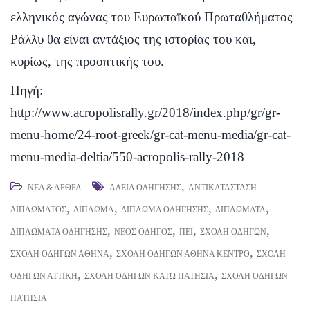
ελληνικός αγώνας του Ευρωπαϊκού Πρωταθλήματος
Ράλλυ θα είναι αντάξιος της ιστορίας του και,
κυρίως, της προοπτικής του.
Πηγή:
http://www.acropolisrally.gr/2018/index.php/gr/gr-
menu-home/24-root-greek/gr-cat-menu-media/gr-cat-
menu-media-deltia/550-acropolis-rally-2018
,
ΝΈΑ & ΆΡΘΡΑ
ΆΔΕΙΑ ΟΔΉΓΗΣΗΣ
ΑΝΤΙΚΑΤΆΣΤΑΣΗ
,
,
,
,
ΔΙΠΛΏΜΑΤΟΣ
ΔΊΠΛΩΜΑ
ΔΊΠΛΩΜΑ ΟΔΉΓΗΣΗΣ
ΔΙΠΛΏΜΑΤΑ
,
,
,
,
ΔΙΠΛΏΜΑΤΑ ΟΔΉΓΗΣΗΣ
ΝΈΟΣ ΟΔΗΓΌΣ
ΠΕΙ
ΣΧΟΛΉ ΟΔΗΓΏΝ
,
,
ΣΧΟΛΉ ΟΔΗΓΏΝ ΑΘΉΝΑ
ΣΧΟΛΉ ΟΔΗΓΏΝ ΑΘΉΝΑ ΚΈΝΤΡΟ
ΣΧΟΛΉ
,
,
ΟΔΗΓΏΝ ΑΤΤΙΚΉ
ΣΧΟΛΉ ΟΔΗΓΏΝ ΚΆΤΩ ΠΑΤΉΣΙΑ
ΣΧΟΛΉ ΟΔΗΓΏΝ
ΠΑΤΉΣΙΑ