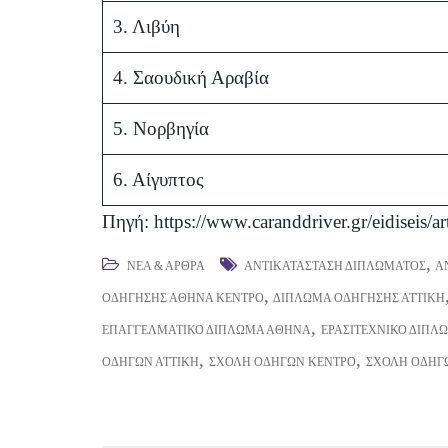
3. Λιβύη
4. Σαουδική Αραβία
5. Νορβηγία
6. Αίγυπτος
Πηγή:
https://www.caranddriver.gr/eidisei
,
ΝΈΑ & ΆΡΘΡΑ
ΑΝΤΙΚΑΤΆΣΤΑΣΗ ΔΙΠΛΏΜΑΤΟΣ
Α
,
ΟΔΉΓΗΣΗΣ ΑΘΉΝΑ ΚΈΝΤΡΟ
ΔΊΠΛΩΜΑ ΟΔΉΓΗΣΗΣ ΑΤΤΙΚΉ
,
ΕΠΑΓΓΕΛΜΑΤΙΚΌ ΔΊΠΛΩΜΑ ΑΘΉΝΑ
ΕΡΑΣΙΤΕΧΝΙΚΌ ΔΊΠΛ
,
,
ΟΔΗΓΏΝ ΑΤΤΙΚΉ
ΣΧΟΛΉ ΟΔΗΓΏΝ ΚΈΝΤΡΟ
ΣΧΟΛΉ ΟΔΗΓ