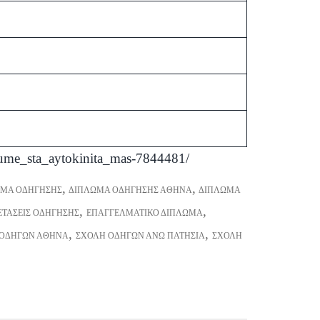
zoume_sta_aytokinita_mas-7844481/
,
,
ΩΜΑ ΟΔΉΓΗΣΗΣ
ΔΊΠΛΩΜΑ ΟΔΉΓΗΣΗΣ ΑΘΉΝΑ
ΔΊΠΛΩΜΑ
,
,
ΕΤΆΣΕΙΣ ΟΔΉΓΗΣΗΣ
ΕΠΑΓΓΕΛΜΑΤΙΚΌ ΔΊΠΛΩΜΑ
,
,
 ΟΔΗΓΏΝ ΑΘΉΝΑ
ΣΧΟΛΉ ΟΔΗΓΏΝ ΆΝΩ ΠΑΤΉΣΙΑ
ΣΧΟΛΉ