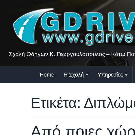
Skip
to
content
Σχολή Οδηγών Κ. Γεωργουλόπουλος – Κάτω Πατ
Home
Η Σχολή
Υπηρεσίες
Ετικέτα:
Διπλώμ
Από ποιες χώρ