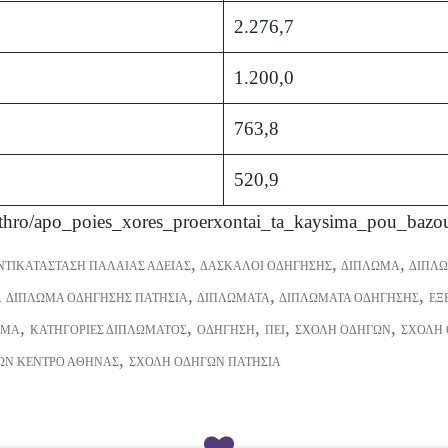
2.276,7
1.200,0
763,8
520,9
s/arthro/apo_poies_xores_proerxontai_ta_kaysima_pou_ba
,
,
,
ΝΤΙΚΑΤΆΣΤΑΣΗ ΠΑΛΑΙΆΣ ΆΔΕΙΑΣ
ΔΆΣΚΑΛΟΙ ΟΔΉΓΗΣΗΣ
ΔΊΠΛΩΜΑ
ΔΊΠΛ
,
,
,
,
ΔΊΠΛΩΜΑ ΟΔΉΓΗΣΗΣ ΠΑΤΉΣΙΑ
ΔΙΠΛΏΜΑΤΑ
ΔΙΠΛΏΜΑΤΑ ΟΔΉΓΗΣΗΣ
ΕΞ
,
,
,
,
,
ΩΜΑ
ΚΑΤΗΓΟΡΊΕΣ ΔΙΠΛΏΜΑΤΟΣ
ΟΔΉΓΗΣΗ
ΠΕΙ
ΣΧΟΛΉ ΟΔΗΓΏΝ
ΣΧΟΛΉ
,
ΏΝ ΚΈΝΤΡΟ ΑΘΉΝΑΣ
ΣΧΟΛΉ ΟΔΗΓΏΝ ΠΑΤΉΣΙΑ