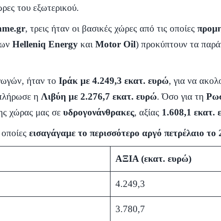
ρες του εξωτερικού.
ame.gr
, τρεις ήταν οι βασικές χώρες από τις οποίες
προμη
των
Helleniq Energy
και
Motor Oil
) προκύπτουν τα παρά
γωγών, ήταν το
Ιράκ με 4.249,3 εκατ. ευρώ
, για να ακο
μπλήρωσε η
Λιβύη με 2.276,7 εκατ. ευρώ
. Όσο για τη
Ρω
της χώρας μας σε
υδρογονάνθρακες
, αξίας
1.608,1 εκατ.
ς οποίες
εισαγάγαμε το περισσότερο αργό πετρέλαιο το 
ΑΞΙΑ (εκατ. ευρώ)
4.249,3
3.780,7