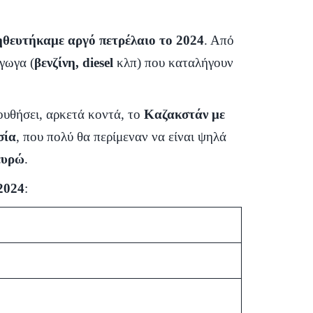
θευτήκαμε αργό πετρέλαιο το 2024
. Από
γωγα (
βενζίνη, diesel
κλπ) που καταλήγουν
λουθήσει, αρκετά κοντά, το
Καζακστάν με
σία
, που πολύ θα περίμεναν να είναι ψηλά
 ευρώ
.
2024
: