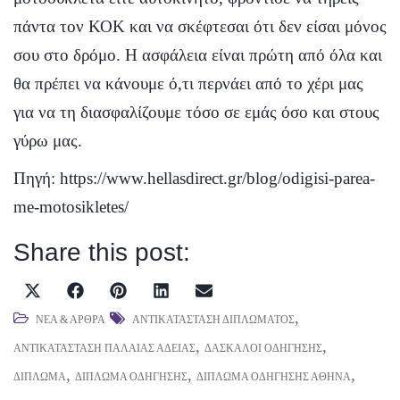
πάντα τον ΚΟΚ και να σκέφτεσαι ότι δεν είσαι μόνος
σου στο δρόμο. Η ασφάλεια είναι πρώτη από όλα και
θα πρέπει να κάνουμε ό,τι περνάει από το χέρι μας
για να τη διασφαλίζουμε τόσο σε εμάς όσο και στους
γύρω μας.
Πηγή:
https://www.hellasdirect.gr/blog/odigisi-parea-
me-motosikletes/
Share this post:
Share
Share
Share
Share
Share
X
F
P
L
E
on
on
on
on
on
(
a
i
i
m
,
ΝΈΑ & ΆΡΘΡΑ
ΑΝΤΙΚΑΤΆΣΤΑΣΗ ΔΙΠΛΏΜΑΤΟΣ
T
c
n
n
,
a
,
ΑΝΤΙΚΑΤΆΣΤΑΣΗ ΠΑΛΑΙΆΣ ΆΔΕΙΑΣ
ΔΆΣΚΑΛΟΙ ΟΔΉΓΗΣΗΣ
w
,
e
t
k
,
i
,
ΔΊΠΛΩΜΑ
ΔΊΠΛΩΜΑ ΟΔΉΓΗΣΗΣ
ΔΊΠΛΩΜΑ ΟΔΉΓΗΣΗΣ ΑΘΉΝΑ