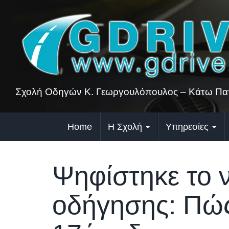
Skip
to
content
Σχολή Οδηγών Κ. Γεωργουλόπουλος – Κάτω Πατ
Home
Η Σχολή
Υπηρεσίες
Ψηφίστηκε το ν
οδήγησης: Πώς