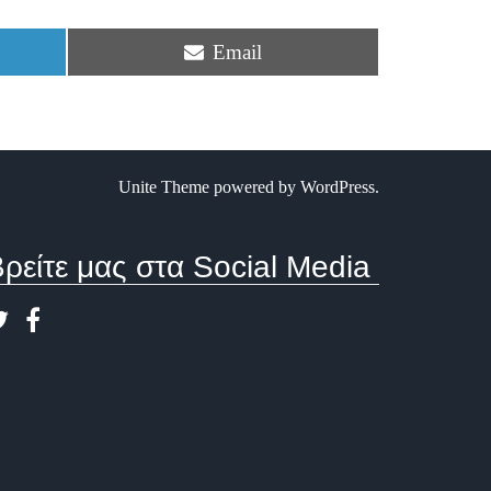
Share
Email
on
Unite Theme
powered by
WordPress
.
ρείτε μας στα Social Media