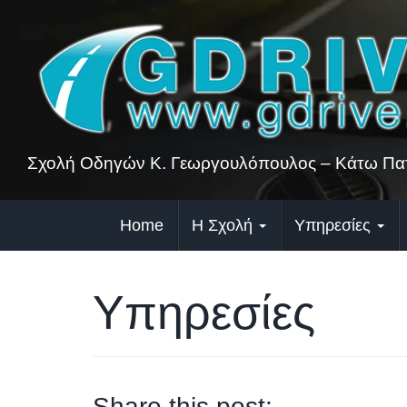
Skip
to
content
Σχολή Οδηγών Κ. Γεωργουλόπουλος – Κάτω Πατ
Home
Η Σχολή
Υπηρεσίες
Υπηρεσίες
Share this post: