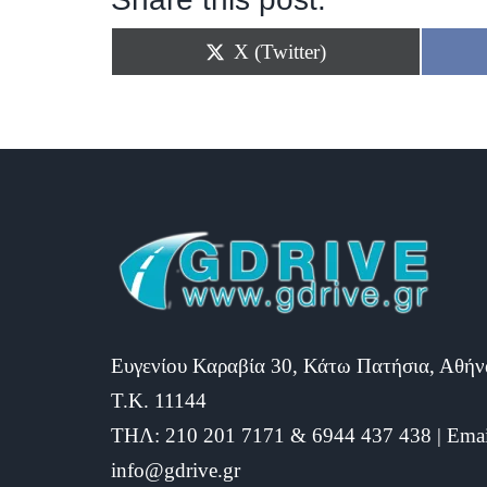
Share
X (Twitter)
on
Ευγενίου Καραβία 30, Κάτω Πατήσια, Αθήν
Τ.Κ. 11144
ΤΗΛ: 210 201 7171 & 6944 437 438 | Emai
info@gdrive.gr