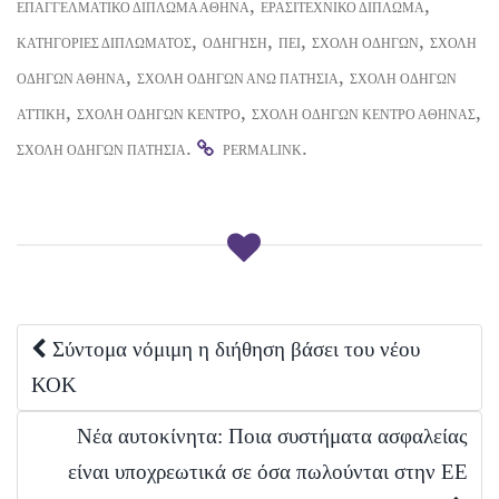
e
k
s
n
,
,
ΕΠΑΓΓΕΛΜΑΤΙΚΌ ΔΊΠΛΩΜΑ ΑΘΉΝΑ
ΕΡΑΣΙΤΕΧΝΙΚΌ ΔΊΠΛΩΜΑ
r
t
,
,
,
,
ΚΑΤΗΓΟΡΊΕΣ ΔΙΠΛΏΜΑΤΟΣ
ΟΔΉΓΗΣΗ
ΠΕΙ
ΣΧΟΛΉ ΟΔΗΓΏΝ
ΣΧΟΛΉ
)
,
,
ΟΔΗΓΏΝ ΑΘΉΝΑ
ΣΧΟΛΉ ΟΔΗΓΏΝ ΆΝΩ ΠΑΤΉΣΙΑ
ΣΧΟΛΉ ΟΔΗΓΏΝ
,
,
,
ΑΤΤΙΚΉ
ΣΧΟΛΉ ΟΔΗΓΏΝ ΚΈΝΤΡΟ
ΣΧΟΛΉ ΟΔΗΓΏΝ ΚΈΝΤΡΟ ΑΘΉΝΑΣ
.
.
ΣΧΟΛΉ ΟΔΗΓΏΝ ΠΑΤΉΣΙΑ
PERMALINK
Post
Σύντομα νόμιμη η διήθηση βάσει του νέου
ΚΟΚ
navigation
Νέα αυτοκίνητα: Ποια συστήματα ασφαλείας
είναι υποχρεωτικά σε όσα πωλούνται στην ΕΕ