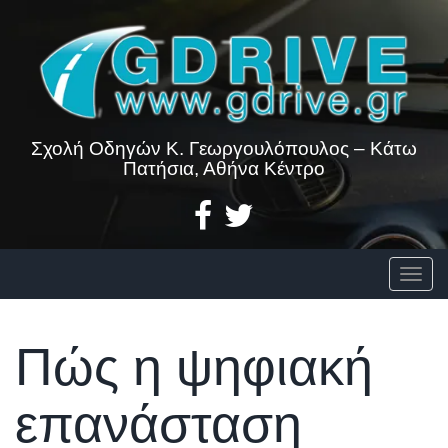
Skip
to
content
Σχολή Οδηγών Κ. Γεωργουλόπουλος – Κάτω
Πατήσια, Αθήνα Κέντρο
Togg
Πώς η ψηφιακή
επανάσταση