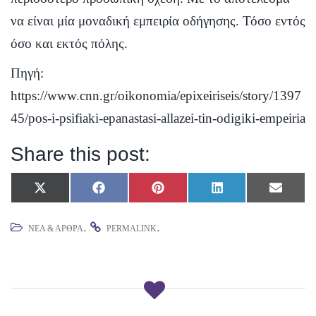
να είναι μία μοναδική εμπειρία οδήγησης. Τόσο εντός
όσο και εκτός πόλης.
Πηγή:
https://www.cnn.gr/oikonomia/epixeiriseis/story/1397
45/pos-i-psifiaki-epanastasi-allazei-tin-odigiki-empeiria
Share this post:
Share
Share
Share
Share
Share
X
F
P
L
E
on
on
on
on
on
(
a
i
i
m
T
c
n
n
a
.
.
ΝΈΑ & ΆΡΘΡΑ
PERMALINK
w
e
t
k
i
i
b
e
e
l
t
o
r
d
t
o
e
I
e
k
s
n
r
t
)