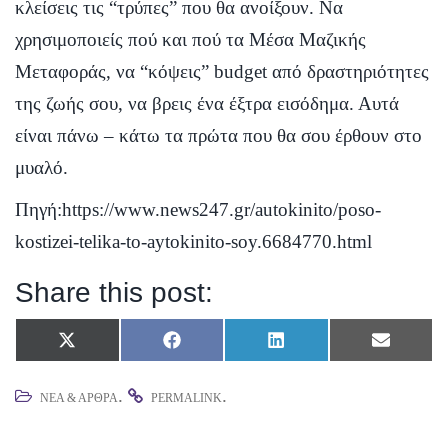
κλείσεις τις “τρύπες” που θα ανοίξουν. Να
χρησιμοποιείς πού και πού τα Μέσα Μαζικής
Μεταφοράς, να “κόψεις” budget από δραστηριότητες
της ζωής σου, να βρεις ένα έξτρα εισόδημα. Αυτά
είναι πάνω – κάτω τα πρώτα που θα σου έρθουν στο
μυαλό.
Πηγή:
https://www.news247.gr/autokinito/poso-
kostizei-telika-to-aytokinito-soy.6684770.html
Share this post:
Share
Share
Share
Share
X
F
L
E
on
on
on
on
(
a
i
m
T
c
n
a
.
.
ΝΈΑ & ΆΡΘΡΑ
PERMALINK
w
e
k
i
i
b
e
l
t
o
d