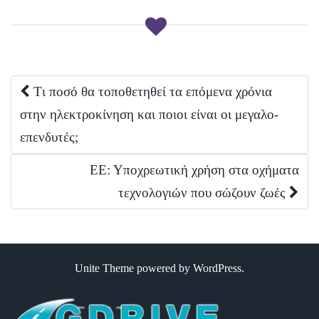
t
o
I
e
k
n
r
)
Post
Tι ποσό θα τοποθετηθεί τα επόμενα χρόνια
στην ηλεκτροκίνηση και ποιοι είναι οι μεγαλο-
navigation
επενδυτές;
ΕΕ: Υποχρεωτική χρήση στα οχήματα
τεχνολογιών που σώζουν ζωές
Unite Theme
powered by
WordPress
.