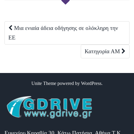
Post
Μια ενιαία άδεια οδήγησης σε ολόκληρη την
ΕΕ
navigation
Κατηγορία ΑM
Unite Theme
powered by
WordPress
.
Ευγενίου Καραβία 30, Κάτω Πατήσια, Αθήνα Τ.Κ.