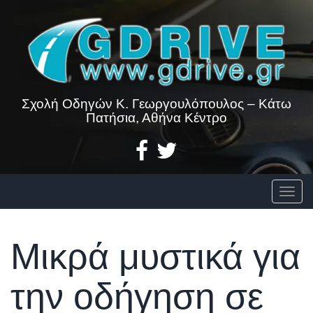
Skip
to
content
Σχολή Οδηγών Κ. Γεωργουλόπουλος – Κάτω
Πατήσια, Αθήνα Κέντρο
Togg
Μικρά μυστικά για
την οδήγηση σε