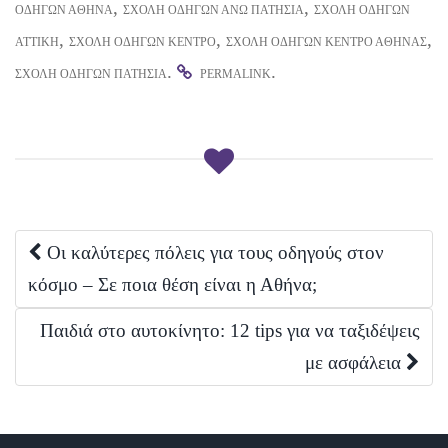
)
,
,
ΟΔΗΓΏΝ ΑΘΉΝΑ
ΣΧΟΛΉ ΟΔΗΓΏΝ ΆΝΩ ΠΑΤΉΣΙΑ
ΣΧΟΛΉ ΟΔΗΓΏΝ
,
,
,
ΑΤΤΙΚΉ
ΣΧΟΛΉ ΟΔΗΓΏΝ ΚΈΝΤΡΟ
ΣΧΟΛΉ ΟΔΗΓΏΝ ΚΈΝΤΡΟ ΑΘΉΝΑΣ
.
.
ΣΧΟΛΉ ΟΔΗΓΏΝ ΠΑΤΉΣΙΑ
PERMALINK
Post
Οι καλύτερες πόλεις για τους οδηγούς στον
κόσμο – Σε ποια θέση είναι η Αθήνα;
navigation
Παιδιά στο αυτοκίνητο: 12 tips για να ταξιδέψεις
με ασφάλεια