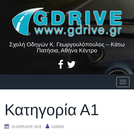
Skip
to
content
Σχολή Οδηγών Κ. Γεωργουλόπουλος – Κάτω
Πατήσια, Αθήνα Κέντρο
Togg
Κατηγορία Α1
16 ΑΠΡΙΛΊΟΥ 2018
ADMIN