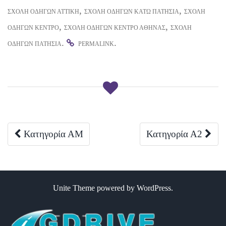
,
,
ΣΧΟΛΉ ΟΔΗΓΏΝ ΑΤΤΙΚΉ
ΣΧΟΛΉ ΟΔΗΓΏΝ ΚΆΤΩ ΠΑΤΉΣΙΑ
ΣΧΟΛΉ
,
,
ΟΔΗΓΏΝ ΚΈΝΤΡΟ
ΣΧΟΛΉ ΟΔΗΓΏΝ ΚΈΝΤΡΟ ΑΘΉΝΑΣ
ΣΧΟΛΉ
.
.
ΟΔΗΓΏΝ ΠΑΤΉΣΙΑ
PERMALINK
Post
Κατηγορία ΑM
Κατηγορία Α2
navigation
Unite Theme
powered by
WordPress
.