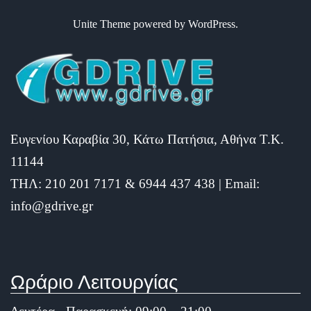
t
o
r
d
t
o
e
I
Unite Theme
powered by
WordPress
.
e
k
s
n
r
t
)
Ευγενίου Καραβία 30, Κάτω Πατήσια, Αθήνα Τ.Κ.
11144
ΤΗΛ: 210 201 7171 & 6944 437 438 | Email:
info@gdrive.gr
Ωράριο Λειτουργίας