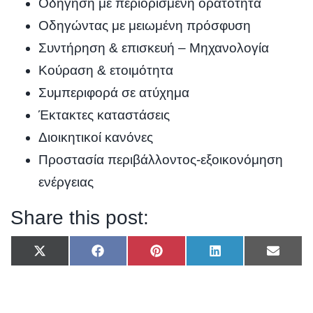
Οδήγηση με περιορισμένη ορατότητα
Οδηγώντας με μειωμένη πρόσφυση
Συντήρηση & επισκευή – Μηχανολογία
Κούραση & ετοιμότητα
Συμπεριφορά σε ατύχημα
Έκτακτες καταστάσεις
Διοικητικοί κανόνες
Προστασία περιβάλλοντος-εξοικονόμηση
ενέργειας
Share this post:
Share
Share
Share
Share
Share
X
F
P
L
E
on
on
on
on
on
(
a
i
i
m
T
c
n
n
a
w
e
t
k
i
i
b
e
e
l