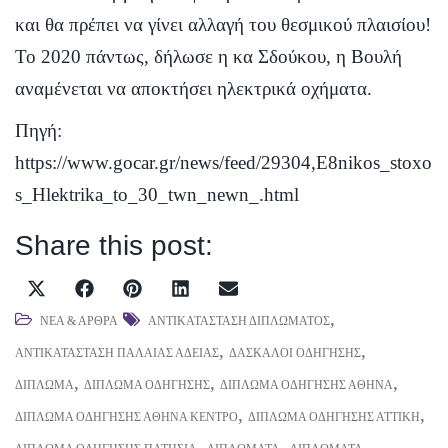
και θα πρέπει να γίνει αλλαγή του θεσμικού πλαισίου!
Το 2020 πάντως, δήλωσε η κα Σδούκου, η Βουλή
αναμένεται να αποκτήσει ηλεκτρικά οχήματα.
Πηγή:
https://www.gocar.gr/news/feed/29304,E8nikos_stoxo
s_Hlektrika_to_30_twn_newn_.html
Share this post:
Share
Share
Share
Share
Share
X
F
P
L
E
on
on
on
on
on
(
a
i
i
m
,
ΝΈΑ & ΆΡΘΡΑ
ΑΝΤΙΚΑΤΆΣΤΑΣΗ ΔΙΠΛΏΜΑΤΟΣ
T
c
n
n
,
a
,
ΑΝΤΙΚΑΤΆΣΤΑΣΗ ΠΑΛΑΙΆΣ ΆΔΕΙΑΣ
ΔΆΣΚΑΛΟΙ ΟΔΉΓΗΣΗΣ
w
,
e
t
k
,
i
,
ΔΊΠΛΩΜΑ
ΔΊΠΛΩΜΑ ΟΔΉΓΗΣΗΣ
ΔΊΠΛΩΜΑ ΟΔΉΓΗΣΗΣ ΑΘΉΝΑ
i
b
e
e
l
,
,
ΔΊΠΛΩΜΑ ΟΔΉΓΗΣΗΣ ΑΘΉΝΑ ΚΈΝΤΡΟ
ΔΊΠΛΩΜΑ ΟΔΉΓΗΣΗΣ ΑΤΤΙΚΉ
t
o
r
d
,
,