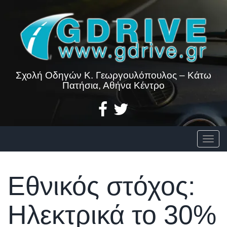
Skip
to
content
Σχολή Οδηγών Κ. Γεωργουλόπουλος – Κάτω
Πατήσια, Αθήνα Κέντρο
Togg
Εθνικός στόχος:
Ηλεκτρικά το 30%