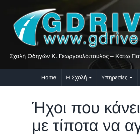
Skip
to
content
Σχολή Οδηγών Κ. Γεωργουλόπουλος – Κάτω Πατ
Home
Η Σχολή
Υπηρεσίες
Ήχοι που κάνει
με τίποτα να α