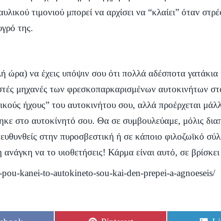
ραυλικού τιμονιού μπορεί να αρχίσει να “κλαίει” όταν στρ
υγρό της.
αλή ώρα) να έχεις υπόψιν σου ότι πολλά αδέσποτα γατάκια
εστές μηχανές των φρεσκοπαρκαρισμένων αυτοκινήτων στο
σικούς ήχους” του αυτοκινήτου σου, αλλά προέρχεται μά
ηκε στο αυτοκίνητό σου. Θα σε συμβουλεύαμε, μόλις διαπι
πευθυνθείς στην πυροσβεστική ή σε κάποιο φιλοζωϊκό σύλ
η ανάγκη να το υιοθετήσεις! Κάρμα είναι αυτό, σε βρίσκε
i-pou-kanei-to-autokineto-sou-kai-den-prepei-a-agnoeseis/