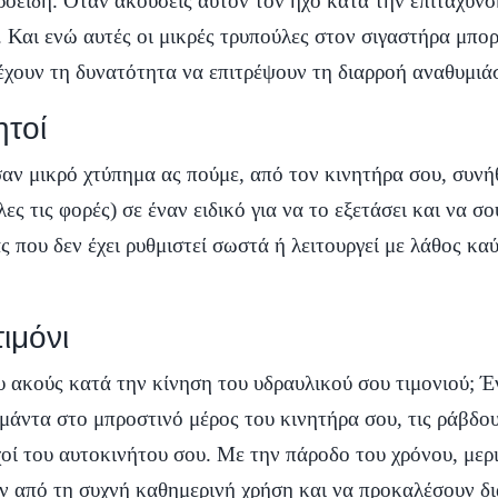
οειδή. Όταν ακούσεις αυτόν τον ήχο κατά την επιτάχυνση
υ. Και ενώ αυτές οι μικρές τρυπούλες στον σιγαστήρα μπορ
ί έχουν τη δυνατότητα να επιτρέψουν τη διαρροή αναθυμι
ητοί
αν μικρό χτύπημα ας πούμε, από τον κινητήρα σου, συνήθω
ες τις φορές) σε έναν ειδικό για να το εξετάσει και να σ
ας που δεν έχει ρυθμιστεί σωστά ή λειτουργεί με λάθος κ
ιμόνι
υ ακούς κατά την κίνηση του υδραυλικού σου τιμονιού; Έ
ιμάντα στο μπροστινό μέρος του κινητήρα σου, τις ράβδου
χοί του αυτοκινήτου σου. Με την πάροδο του χρόνου, μερι
ύν από τη συχνή καθημερινή χρήση και να προκαλέσουν δ